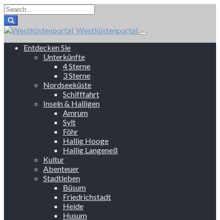
Westküstenportal
Entdecken Sie
Unterkünfte
4 Sterne
3 Sterne
Nordseeküste
Schifffahrt
Inseln & Halligen
Amrum
Sylt
Föhr
Hallig Hooge
Hallig Langeneß
Kultur
Abenteuer
Stadtleben
Büsum
Friedrichstadt
Heide
Husum