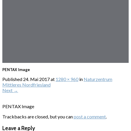
PENTAX Image
Published
24. Mai 2017
at
1280 × 960
in
Naturzentrum
Mittleres Nordfriesland
Next
→
PENTAX Image
Trackbacks are closed, but you can
post a comment
.
Leave a Reply