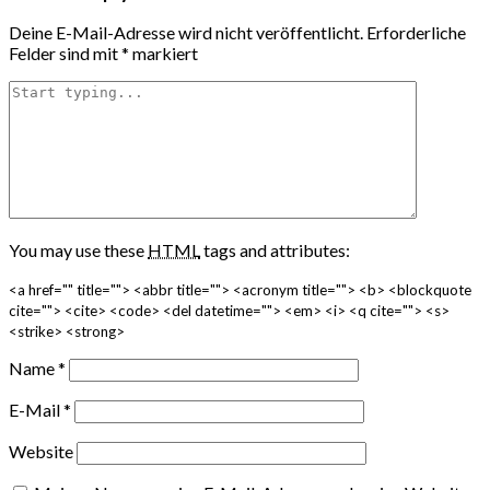
Deine E-Mail-Adresse wird nicht veröffentlicht.
Erforderliche
Felder sind mit
*
markiert
You may use these
HTML
tags and attributes:
<a href="" title=""> <abbr title=""> <acronym title=""> <b> <blockquote
cite=""> <cite> <code> <del datetime=""> <em> <i> <q cite=""> <s>
<strike> <strong>
Name
*
E-Mail
*
Website