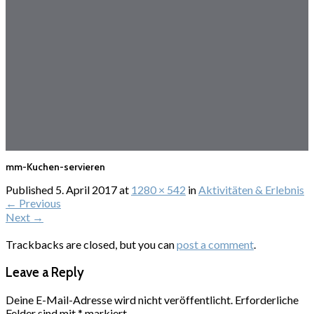
mm-Kuchen-servieren
Published
5. April 2017
at
1280 × 542
in
Aktivitäten & Erlebnis
←
Previous
Next
→
Trackbacks are closed, but you can
post a comment
.
Leave a Reply
Deine E-Mail-Adresse wird nicht veröffentlicht.
Erforderliche
Felder sind mit
*
markiert