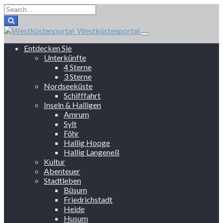
Westküstenportal
Entdecken Sie
Unterkünfte
4 Sterne
3 Sterne
Nordseeküste
Schifffahrt
Inseln & Halligen
Amrum
Sylt
Föhr
Hallig Hooge
Hallig Langeneß
Kultur
Abenteuer
Stadtleben
Büsum
Friedrichstadt
Heide
Husum