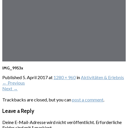
IMG_9953x
Published
5. April 2017
at
1280 × 960
in
Aktivitäten & Erlebnis
←
Previous
Next
→
Trackbacks are closed, but you can
post a comment
.
Leave a Reply
Deine E-Mail-Adresse wird nicht veröffentlicht.
Erforderliche
Felder sind mit
*
markiert