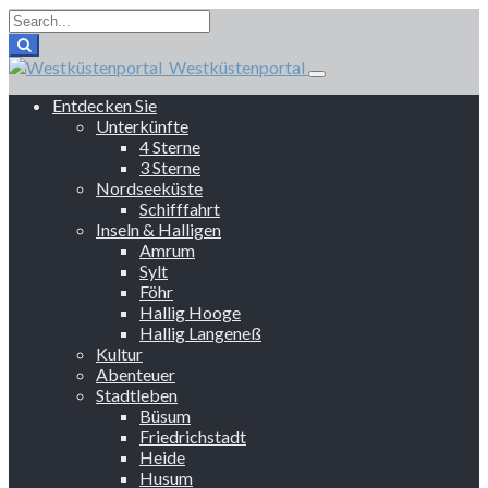
Westküstenportal
Entdecken Sie
Unterkünfte
4 Sterne
3 Sterne
Nordseeküste
Schifffahrt
Inseln & Halligen
Amrum
Sylt
Föhr
Hallig Hooge
Hallig Langeneß
Kultur
Abenteuer
Stadtleben
Büsum
Friedrichstadt
Heide
Husum