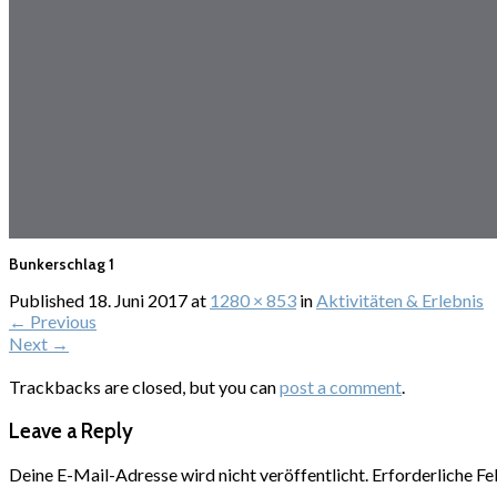
Bunkerschlag 1
Published
18. Juni 2017
at
1280 × 853
in
Aktivitäten & Erlebnis
←
Previous
Next
→
Trackbacks are closed, but you can
post a comment
.
Leave a Reply
Deine E-Mail-Adresse wird nicht veröffentlicht.
Erforderliche Fe