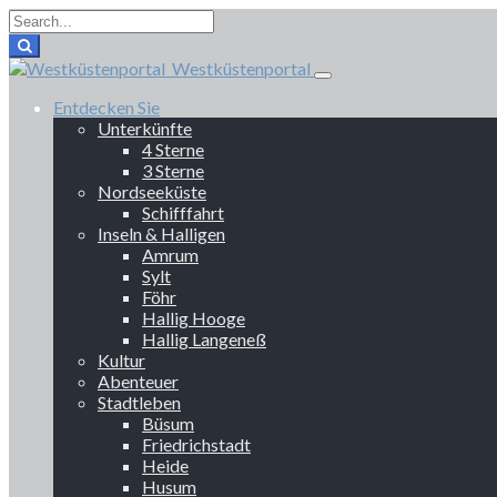
Westküstenportal
Entdecken Sie
Unterkünfte
4 Sterne
3 Sterne
Nordseeküste
Schifffahrt
Inseln & Halligen
Amrum
Sylt
Föhr
Hallig Hooge
Hallig Langeneß
Kultur
Abenteuer
Stadtleben
Büsum
Friedrichstadt
Heide
Husum