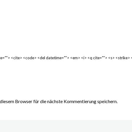
cite=""> <cite> <code> <del datetime=""> <em> <i> <q cite=""> <s> <strike>
diesem Browser für die nächste Kommentierung speichern.