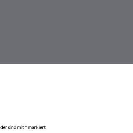
lder sind mit
*
markiert