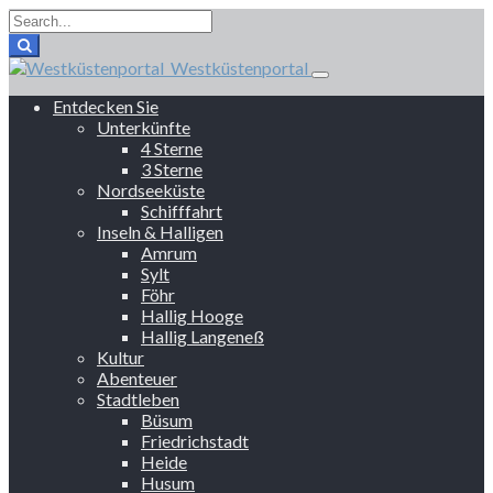
Westküstenportal
Entdecken Sie
Unterkünfte
4 Sterne
3 Sterne
Nordseeküste
Schifffahrt
Inseln & Halligen
Amrum
Sylt
Föhr
Hallig Hooge
Hallig Langeneß
Kultur
Abenteuer
Stadtleben
Büsum
Friedrichstadt
Heide
Husum