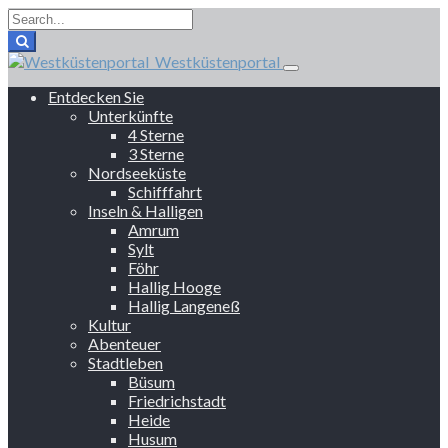
Westküstenportal
Entdecken Sie
Unterkünfte
4 Sterne
3 Sterne
Nordseeküste
Schifffahrt
Inseln & Halligen
Amrum
Sylt
Föhr
Hallig Hooge
Hallig Langeneß
Kultur
Abenteuer
Stadtleben
Büsum
Friedrichstadt
Heide
Husum