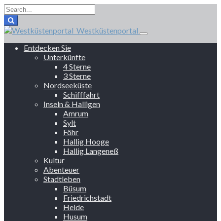
Westküstenportal
Entdecken Sie
Unterkünfte
4 Sterne
3 Sterne
Nordseeküste
Schifffahrt
Inseln & Halligen
Amrum
Sylt
Föhr
Hallig Hooge
Hallig Langeneß
Kultur
Abenteuer
Stadtleben
Büsum
Friedrichstadt
Heide
Husum