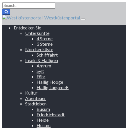
Westküstenportal
Entdecken Sie
Unterkünfte
4 Sterne
3 Sterne
Nordseeküste
Schifffahrt
Inseln & Halligen
Amrum
Sylt
Föhr
Hallig Hooge
Hallig Langeneß
Kultur
Abenteuer
Stadtleben
Büsum
Friedrichstadt
Heide
Husum