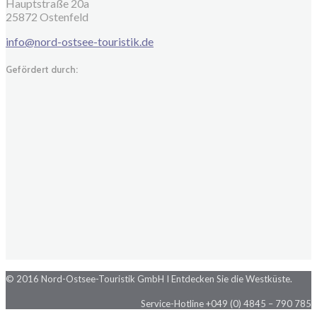
Hauptstraße 20a
25872 Ostenfeld
info@nord-ostsee-touristik.de
Gefördert durch:
© 2016 Nord-Ostsee-Touristik GmbH I Entdecken Sie die Westküste.
Service-Hotline +049 (0) 4845 – 790 785