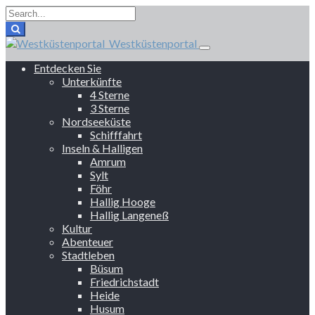
Westküstenportal
Entdecken Sie
Unterkünfte
4 Sterne
3 Sterne
Nordseeküste
Schifffahrt
Inseln & Halligen
Amrum
Sylt
Föhr
Hallig Hooge
Hallig Langeneß
Kultur
Abenteuer
Stadtleben
Büsum
Friedrichstadt
Heide
Husum