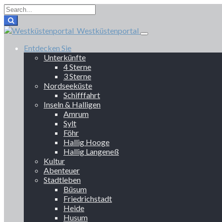
Westküstenportal
Entdecken Sie
Unterkünfte
4 Sterne
3 Sterne
Nordseeküste
Schifffahrt
Inseln & Halligen
Amrum
Sylt
Föhr
Hallig Hooge
Hallig Langeneß
Kultur
Abenteuer
Stadtleben
Büsum
Friedrichstadt
Heide
Husum