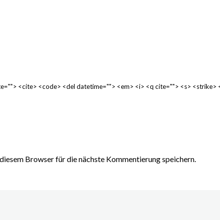
cite=""> <cite> <code> <del datetime=""> <em> <i> <q cite=""> <s> <strike>
diesem Browser für die nächste Kommentierung speichern.