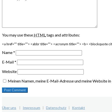
You may use these
HTML
tags and attributes:
<a href="" title=""> <abbr title=""> <acronym title=""> <b> <blockquote 
Name
*
E-Mail
*
Website
Meinen Namen, meine E-Mail-Adresse und meine Website in 
Über uns
|
Impressum
|
Datenschutz
|
Kontakt