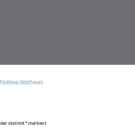
 Multimar Wattforum
lder sind mit
*
markiert