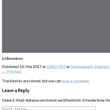
(c) Birresborn
Published
10. Mai 2017
at
1280 × 853
in
Nationalpark-Zentrum
←
Previous
Trackbacks are closed, but you can
post a comment
.
Leave a Reply
Deine E-Mail-Adresse wird nicht veröffentlicht.
Erforderliche Fe