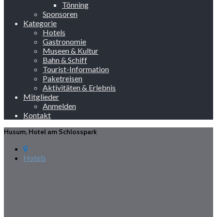
Tönning
Sponsoren
Kategorie
Hotels
Gastronomie
Museen & Kultur
Bahn & Schiff
Tourist-Information
Paketreisen
Aktivitäten & Erlebnis
Mitglieder
Anmelden
Kontakt
Husum, Hotel am Schlosspark
Hotels