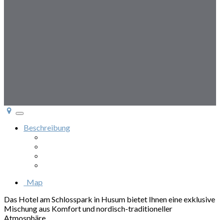
Toggle
navigation
Beschreibung
Galerie & Zimmer
Lage & Ausstattung
Besonderheiten
Anfrage
Map
Das Hotel am Schlosspark in Husum bietet Ihnen eine exklusive
Mischung aus Komfort und nordisch-traditioneller
Atmosphäre.