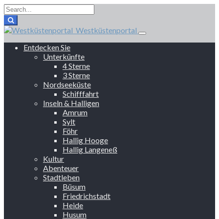
Westküstenportal
Entdecken Sie
Unterkünfte
4 Sterne
3 Sterne
Nordseeküste
Schifffahrt
Inseln & Halligen
Amrum
Sylt
Föhr
Hallig Hooge
Hallig Langeneß
Kultur
Abenteuer
Stadtleben
Büsum
Friedrichstadt
Heide
Husum