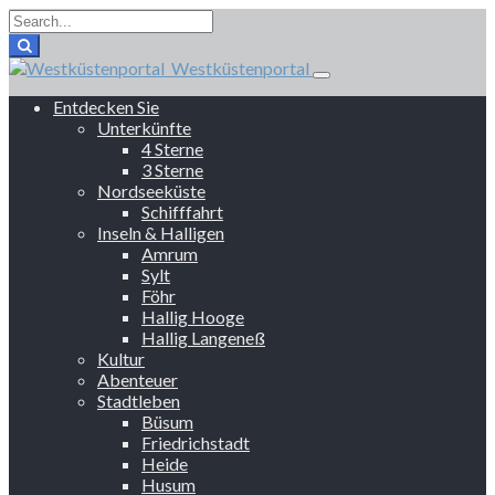
Westküstenportal
Entdecken Sie
Unterkünfte
4 Sterne
3 Sterne
Nordseeküste
Schifffahrt
Inseln & Halligen
Amrum
Sylt
Föhr
Hallig Hooge
Hallig Langeneß
Kultur
Abenteuer
Stadtleben
Büsum
Friedrichstadt
Heide
Husum