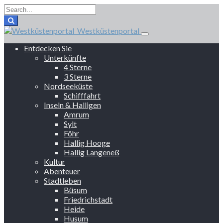
Westküstenportal
Entdecken Sie
Unterkünfte
4 Sterne
3 Sterne
Nordseeküste
Schifffahrt
Inseln & Halligen
Amrum
Sylt
Föhr
Hallig Hooge
Hallig Langeneß
Kultur
Abenteuer
Stadtleben
Büsum
Friedrichstadt
Heide
Husum