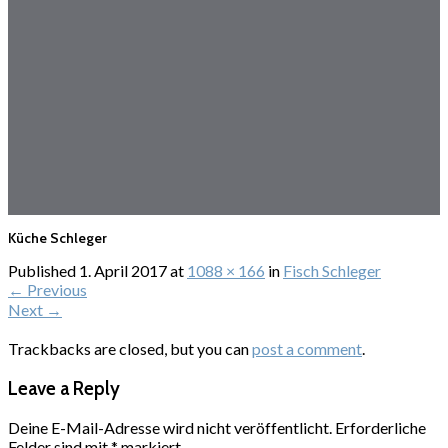
Küche Schleger
Published
1. April 2017
at
1088 × 166
in
Fisch Schleger
←
Previous
Next
→
Trackbacks are closed, but you can
post a comment
.
Leave a Reply
Deine E-Mail-Adresse wird nicht veröffentlicht.
Erforderliche
Felder sind mit
*
markiert