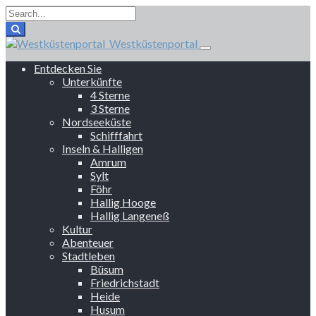
Westküstenportal
Entdecken Sie
Unterkünfte
4 Sterne
3 Sterne
Nordseeküste
Schifffahrt
Inseln & Halligen
Amrum
Sylt
Föhr
Hallig Hooge
Hallig Langeneß
Kultur
Abenteuer
Stadtleben
Büsum
Friedrichstadt
Heide
Husum